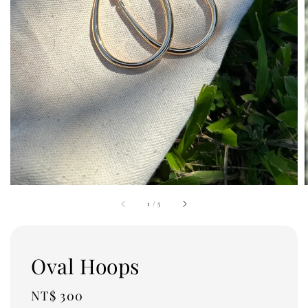
1
/
5
Oval Hoops
Regular
NT$ 300