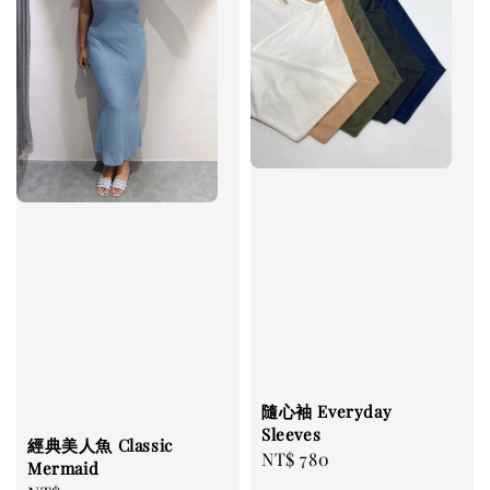
隨心袖 Everyday
Sleeves
經典美人魚 Classic
Regular
NT$ 780
Mermaid
price