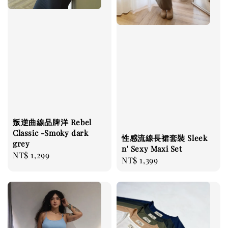
叛逆曲線品牌洋 Rebel
Classic -Smoky dark
性感流線長裙套裝 Sleek
grey
n' Sexy Maxi Set
Regular
NT$ 1,299
Regular
NT$ 1,399
price
price