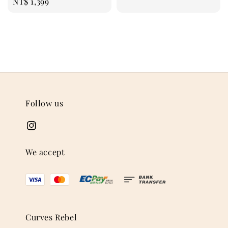
Regular
NT$ 1,399
price
Follow us
We accept
Curves Rebel