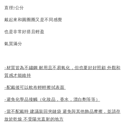
直徑7公分
戴起來和圓圈圈又是不同感覺
也是非常好搭且輕盈
氣質滿分
-材質皆為不鏽鋼 耐用且不易氧化，但也要好好照顧 外觀和
質感才能維持
-配戴後可以軟布輕輕擦拭表面
-避免化學品接觸（化妝品，香水，漂白劑等等）
-當不配戴時 建議裝回夾鏈袋 避免與其他飾品摩擦，並請存
放於乾燥 不受陽光直射的地方