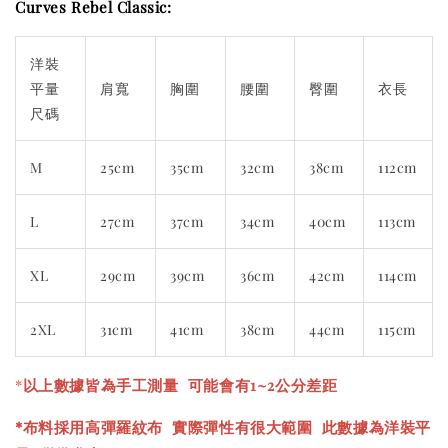
Curves Rebel Classic:
洋裝
平量
肩寬
胸圍
腰圍
臀圍
衣長
尺碼
M
25cm
35cm
32cm
38cm
112cm
L
27cm
37cm
34cm
40cm
113cm
XL
29cm
39cm
36cm
42cm
114cm
2XL
31cm
41cm
38cm
44cm
115cm
*
以上數據皆為手工測量 可能會有1~2公分差距
*布料採用高彈羅紋布 實際彈性有很大範圍 此數據為洋裝平