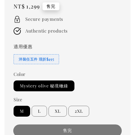
Regular
NT$ 1,299
售完
price
Secure payments
Authentic products
適用優惠
洋裝任五件 現折$495
Color
Mystery olive 秘境橄綠
Size
M
L
XL
2XL
售完