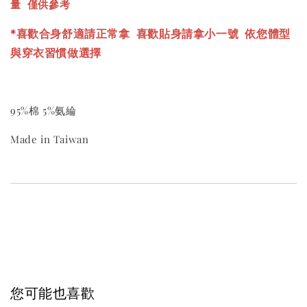
量 僅供參考
*喜歡合身舒適請正常拿 喜歡貼身請拿小一號
依您體型
與穿衣習慣做選擇
95%棉 5%氨綸
Made in Taiwan
您可能也喜歡