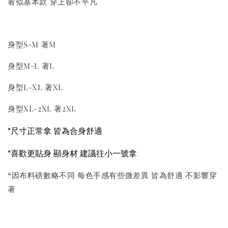
看似基本款 穿上卻不平凡
身型S-M 著M
身型M-L 著L
身型L-XL 著XL
身型XL-2XL 著2XL
*尺寸正常拿 皆為合身舒適
*喜歡更貼身 顯身材 建議往小一號拿
*因布料磅數略不同 每色手感有些微差異 皆為舒適 不影響穿
著