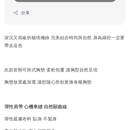
分享
深沉又高級的秘境橄綠 完美結合時尚與自然 身為綠控一定要
帶走這色
此款皆附可拆式胸墊 柔軟包覆 讓胸型自然呈現
胸墊放置處加寬 讓您隨心所欲更換各種胸墊
彈性肩帶
心機車縫 自然顯曲線
彈性親膚布料 貼身 不緊身