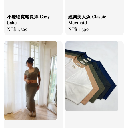
小廢物寬鬆長洋 Cozy
經典美人魚 Classic
babe
Mermaid
Regular
NT$ 1,399
Regular
NT$ 1,399
price
price