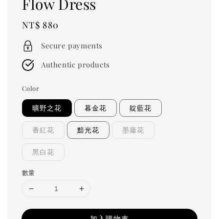
Flow Dress
Regular
NT$ 880
price
Secure payments
Authentic products
Color
曠野之花
暮金花
靛藍花
番紅花
黯光花
墨藤花
黑白花
數量
加入購物車