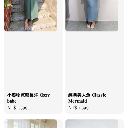
小廢物寬鬆長洋 Cozy
經典美人魚 Classic
babe
Mermaid
Regular
NT$ 1,399
Regular
NT$ 1,399
price
price