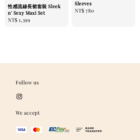
Sleeves
性感流線長裙套裝 Sleek
Regular
NT$ 780
n' Sexy Maxi Set
price
Regular
NT$ 1,399
price
Follow us
We accept