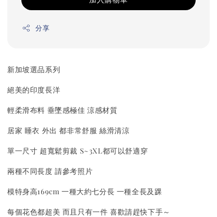
分享
新加坡選品系列
絕美的印度長洋
輕柔滑布料 垂墜感極佳 涼感材質
居家 睡衣 外出 都非常舒服 絲滑清涼
單一尺寸 超寬鬆剪裁 S~3XL都可以舒適穿
兩種不同長度 請參考照片
模特身高169cm 一種大約七分長 一種全長及踝
每個花色都超美 而且只有一件 喜歡請趕快下手～