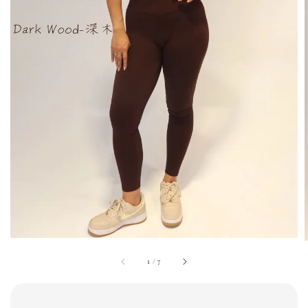
1
/
7