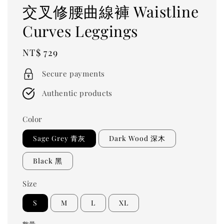
交叉修腰曲線褲 Waistline
Curves Leggings
Regular
NT$ 729
price
Secure payments
Authentic products
Color
Sage Grey 青灰
Dark Wood 深木
Black 黑
Size
S
M
L
XL
數量