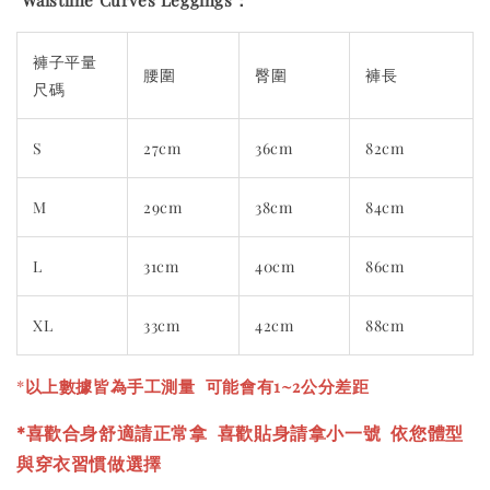
Waistline Curves Leggings：
褲子平量
腰圍
臀圍
褲長
尺碼
S
27cm
36cm
82cm
M
29cm
38cm
84cm
L
31cm
40cm
86cm
XL
33cm
42cm
88cm
*
以上數據皆為手工測量 可能會有1~2公分差距
*喜歡合身舒適請正常拿 喜歡貼身請拿小一號
依您體型
與穿衣習慣做選擇