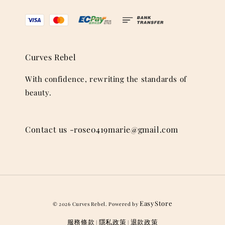
Curves Rebel
With confidence, rewriting the standards of
beauty.
Contact us -rose0419marie@gmail.com
EasyStore
© 2026 Curves Rebel. Powered by
服務條款
隱私政策
退款政策
|
|