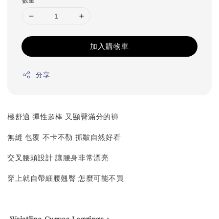
加入購物車
分享
極舒適 彈性超棒 又顯臀滿分的褲
無縫 包覆 不卡不勒 抓皺自然好看
交叉腰頭設計 讓腰身非常漂亮
穿上就自帶細腰翹臀 怎麼可能不買