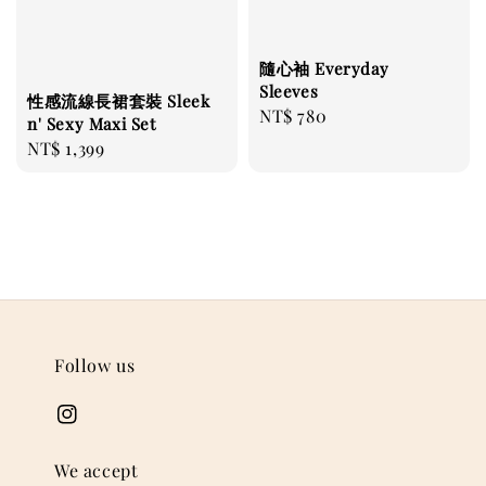
隨心袖 Everyday
Sleeves
性感流線長裙套裝 Sleek
Regular
NT$ 780
n' Sexy Maxi Set
price
Regular
NT$ 1,399
price
Follow us
We accept