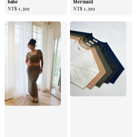
babe
Mermaid
Regular
NT$ 1,399
Regular
NT$ 1,399
price
price