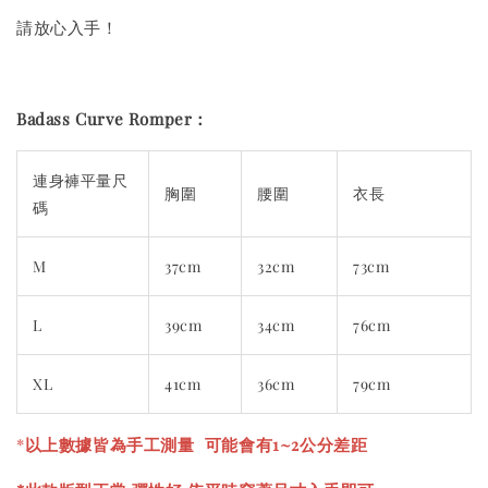
請放心入手！
Badass Curve Romper：
連身褲平量尺
胸圍
腰圍
衣長
碼
M
37cm
32cm
73cm
L
39cm
34cm
76cm
XL
41cm
36cm
79cm
*
以上數據皆為手工測量 可能會有1~2公分差距