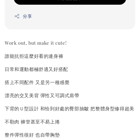
分享
Work out, but make it cute!
誰能抗拒這麼好看的連身褲
日常和運動都極舒適又好搭配
搭上不同配件 又是另一種感覺
漂亮的交叉美背 彈性又可調式肩帶
下背的Ｕ型設計 和恰到好處的臀部抽皺 把整體身型修得超美
不勒肉 褲管甚至不易上捲
整件彈性很好 也自帶胸墊