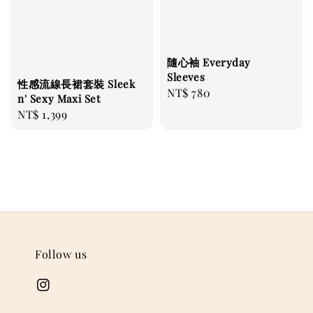
隨心袖 Everyday
Sleeves
性感流線長裙套裝 Sleek
Regular
NT$ 780
n' Sexy Maxi Set
price
Regular
NT$ 1,399
price
Follow us