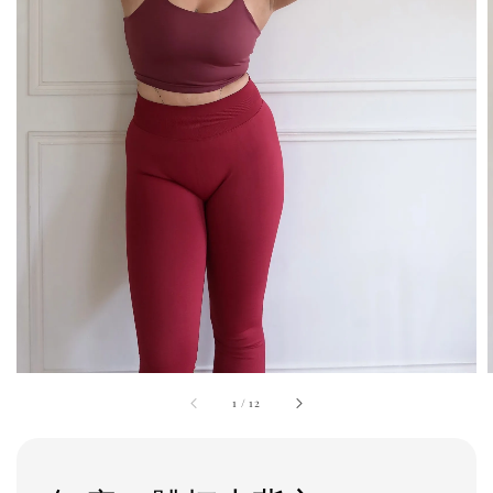
1
/
12