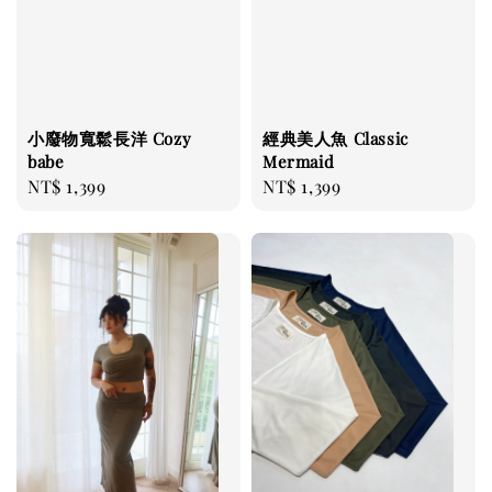
小廢物寬鬆長洋 Cozy
經典美人魚 Classic
babe
Mermaid
Regular
NT$ 1,399
Regular
NT$ 1,399
price
price