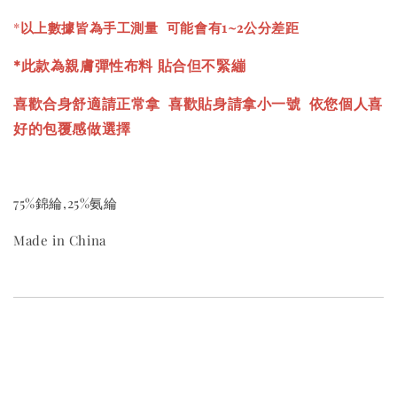
*
以上數據皆為手工測量 可能會有1~2公分差距
*此款為親膚彈性布料 貼合但不緊繃
喜歡合身舒適請正常拿 喜歡貼身請拿小一號
依您個人喜
好的包覆感做選擇
75%錦綸,25%氨綸
Made in China