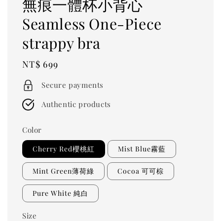
無痕一體杯小背心
Seamless One-Piece
strappy bra
Regular
NT$ 699
price
Secure payments
Authentic products
Color
Cherry Red櫻桃紅
Mist Blue霧藍
Mint Green薄荷綠
Cocoa 可可棕
Pure White 純白
Size