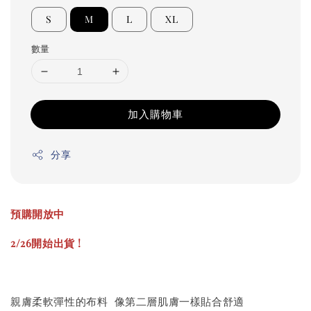
S
M
L
XL
數量
加入購物車
分享
預購開放中
2/26開始出貨 !
親膚柔軟彈性的布料 像第二層肌膚一樣貼合舒適