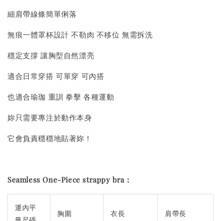
細肩帶線條簡單俐落
無痕一體罩杯設計 不勒肉 不移位 無需拆洗
穩定支撐 讓胸型自然漂亮
適合日常穿搭 可單穿 可內搭
也適合瑜珈 重訓 拳擊 各種運動
妳只需要專注於動作本身
它會負責穩穩地貼著妳！
Seamless One-Piece strappy bra
：
運內平
胸圍
衣長
肩帶長
量尺碼