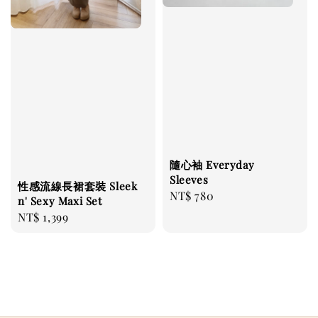
隨心袖 Everyday
Sleeves
性感流線長裙套裝 Sleek
Regular
NT$ 780
n' Sexy Maxi Set
price
Regular
NT$ 1,399
price